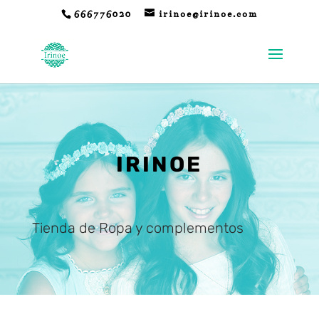
666776020
irinoe@irinoe.com
IRINOE
Tienda de Ropa y complementos